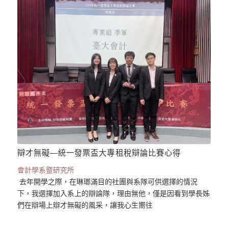
辯才無礙—統一發票盃大專租稅辯論比賽心得
會計學系暨研究所
去年開學之際，在琳瑯滿目的社團與系隊可供選擇的情況
下，我選擇加入系上的辯論隊，理由無他，僅是因看到學長姊
們在辯場上辯才無礙的風采，讓我心生嚮往