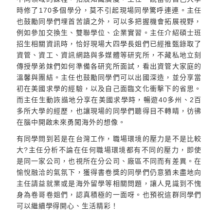
時修了170多個學分，莫不引起現場同學驚呼連連。主任
也鼓勵同學們埋首苦讀之外，可以多把握機會拓展視野，
例如參加交換生、雙聯學位、企業實習。主任介紹碩士班
招生相關資訊時，恰好現場大四學長姐們已經推甄錄取了
資管、資工、資訊網路與多媒體等研究所，不藏私地立刻
傳授學弟妹們如何準備各研究所面試，看出資管大家庭的
溫馨與團結。主任也鼓勵同學們可以出國深造，並分享當
初在美國求學的經驗，以及自己面臨文化衝擊下的省思。
而主任生動詼諧地分享在美國求學時，暢遊40多州、2百
多所大學的經歷，也讓現場的同學們聽得目不轉睛，彷彿
在腦中開啟未來勇闖海外的想像。
有同學問到若是在台灣工作，職場環境的壓力是不是比較
大?主任分析不論在任何職場環境都有不同的壓力，即使
是同一家公司，也視所在分公司、廠區不同而有差異。在
愉悅融洽的氣氛下，獲得書卷獎的同學們仍意猶未盡地向
主任請益就業或是海外留學等相關問題，讓人見識到不愧
身為卷哥卷姐們，認真積極的一面呀。也預祝這群同學們
可以繼續學得開心、生活精彩！