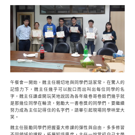
午餐會一開始，魏主任親切地與同學們話家常，在驚人的
記憶力下，魏主任幾乎可以脫口而出叫出每位同學的名
字，魏主任謙虛開玩笑地說因為各年級卷哥卷姐們幾乎就
是那幾位同學在輪流，勉勵大一書卷獎的同學們，要繼續
努力成為主任記得住的名字們，語畢引起現場同學哄堂大
笑。
魏主任鼓勵同學們把握臺大修課的彈性與自由，多多修習
不同領域的課程，拓展知識廣度，主任一說當初自己大學