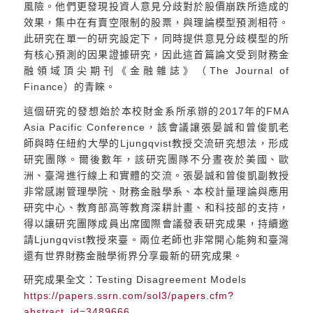
風險。他們更發現投資人意見分歧對於股價崩跌所造成的
效果，集中在有賣空限制的股票，與理論模型預測相符。
此研究在單一的研究設定下，同時提供意見分歧模型的所
有核心預測的因果證據研究，因此這首篇論文受到財務金
融領域頂尖期刊《金融雜誌》（The Journal of
Finance）的青睞。
這個研究的發想始於本校財金系所承辦的2017年的FMA
Asia Pacific Conference，該會議讓張晏誠和曾俊凱老
師與時任紐約大學的Ljungqvist教授交流研究想法，形成
研究團隊。爾後數年，該研究團隊不分晝夜於美國、歐
洲、臺灣進行線上和實體的交流。張晏誠和曾俊凱副教授
非常感謝管理學院、財務金融學系、本校計量理論與應用
研究中心、教育部高等教育深耕計畫、和科技部的支持，
得以讓研究團隊成員出席國際會議發表研究成果，持續邀
請Ljungqvist教授來臺。兩位老師也非常開心能夠和臺灣
還有世界財務金融學術界分享最新的研究成果。
研究成果全文：Testing Disagreement Models
https://papers.ssrn.com/sol3/papers.cfm?
abstract_id=3489666