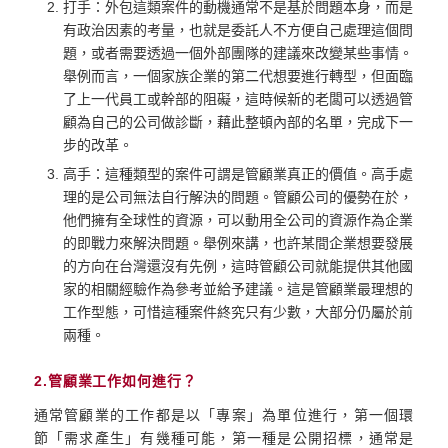
打手：外包這類案件的動機通常不是基於問題本身，而是
有政治因素的考量，也就是委託人不方便自己處理這個問
題，或者需要透過一個外部團隊的建議來改變某些事情。
舉例而言，一個家族企業的第二代想要進行轉型，但面臨
了上一代員工或幹部的阻礙，這時候新的老闆可以透過管
顧為自己的公司做診斷，藉此整頓內部的名單，完成下一
步的改革。
高手：這種類型的案件可謂是管顧業真正的價值。高手處
理的是公司無法自行解決的問題。管顧公司的優勢在於，
他們擁有全球性的資源，可以動用全公司的資源作為企業
的即戰力來解決問題。舉例來講，也許某間企業想要發展
的方向在台灣還沒有先例，這時管顧公司就能提供其他國
家的相關經驗作為參考並給予建議。這是管顧業最理想的
工作型態，可惜這種案件終究只有少數，大部分仍屬於前
兩種。
2.管顧業工作如何進行？
通常管顧業的工作都是以「專案」為單位進行，第一個環
節「需求產生」有幾種可能，第一種是公開招標，通常是