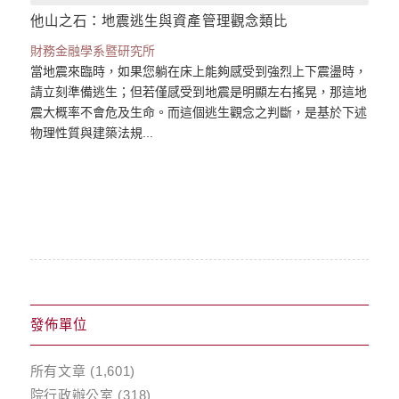
他山之石：地震逃生與資產管理觀念類比
財務金融學系暨研究所
當地震來臨時，如果您躺在床上能夠感受到強烈上下震盪時，
請立刻準備逃生；但若僅感受到地震是明顯左右搖晃，那這地
震大概率不會危及生命。而這個逃生觀念之判斷，是基於下述
物理性質與建築法規...
發佈單位
所有文章
(1,601)
院行政辦公室
(318)