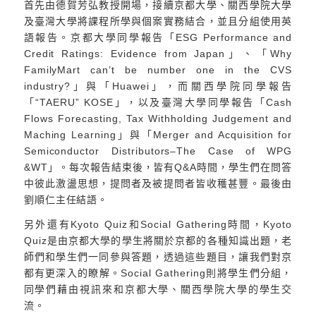
首先由德賀芳弘教授開場，接續京都大學、關西學院大學
及臺灣大學將課程所學與個案實務結合，並且分組使用英
語報告。京都大學同學報告「ESG Performance and
Credit Ratings: Evidence from Japan」、「Why
FamilyMart can’t be number one in the CVS
industry?」與「Huawei」，而關西學院同學報告
「“TAERU” KOSE」，以及臺灣大學同學報告「Cash
Flows Forecasting, Tax Withholding Judgement and
Maching Learning」與「Merger and Acquisition for
Semiconductor Distributors–The Case of WPG
&WT」。每次報告結束後，皆有Q&A時間，學生們在問答
中彼此激盪思想，提問者及被提問者皆收穫甚豐。最後由
劉順仁主任結語。
另外還有Kyoto Quiz和Social Gathering時間，Kyoto
Quiz是由京都大學的學生將關於京都的各種知識出題，老
師們和學生們一同參與答題，透過這些題目，讓我們對京
都有更深入的瞭解。Social Gathering則將學生們分組，
同學們藉由視訊來和京都大學、關西學院大學的學生交
流。