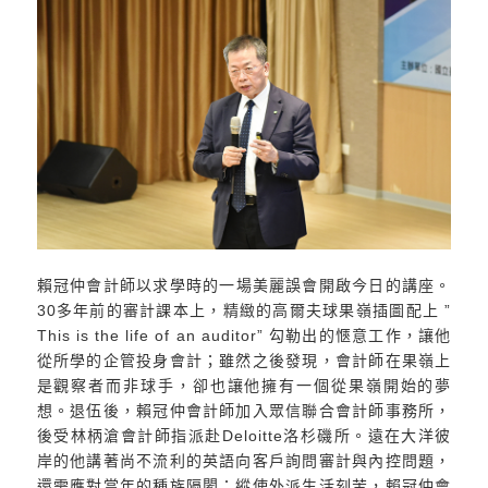
賴冠仲會計師以求學時的一場美麗誤會開啟今日的講座。
30多年前的審計課本上，精緻的高爾夫球果嶺插圖配上 ”
This is the life of an auditor” 勾勒出的愜意工作，讓他
從所學的企管投身會計；雖然之後發現，會計師在果嶺上
是觀察者而非球手，卻也讓他擁有一個從果嶺開始的夢
想。退伍後，賴冠仲會計師加入眾信聯合會計師事務所，
後受林柄滄會計師指派赴Deloitte洛杉磯所。遠在大洋彼
岸的他講著尚不流利的英語向客戶詢問審計與內控問題，
還需應對當年的種族隔閡；縱使外派生活刻苦，賴冠仲會