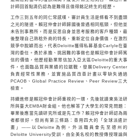
計師回首點滴仍認為是難得且值得銘記終生的經歷。
工作三到五年的同仁常感嘆，審計員生活是條看不到盡頭
之光的隧道。賴冠仲會計師歸國後曾遇相同瓶頸，但他並
未告別事務所，而是反思自身並思考服務的客戶種類，最
後整理自己熟稔外商的特長，重新定位自身價值，在激烈
競爭中脫穎而出，代表Deloitte獲得私募基金Carlyle在臺
灣的委任。勇於承擔、挑困難的事做也是賴冠仲會計師篤
信的價值，他歷經勤業眾信加入亞太區Deloitte的重大事
件，也面臨品質與業績的拉鋸戰，發展Delivery Center
負責經常性業務，並實施品質改善計畫以零缺失通過
PCAOB、Global Practice Review、Peer Review三大
檢查。
持續進修是賴冠仲會計師重視的一環，先後就讀東吳法研
所與臺大EMBA財金組。他也解答了大學生的常見問題：
畢業後應當先讀研究所或是先工作？賴冠仲會計師認為兩
者都很好，但尚有第三條路：善用四大的「全球派遣計
畫」——以Deloitte為例，外派職員會先至德州的
Deloitte University受訓，由全美名校的教授傳授理論與