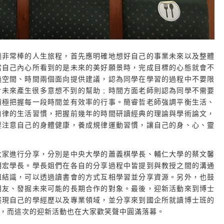
趟非常棒的人生旅程，首先應明確地想好自己的事業未來以及整體
當自己內心所看到的是未來的美好願景時，完成目標的心態就會不
過空間、時間兩個面向提供建議，認為同學在學習的過程中不要限
未來產生很多意想不到的幫助 ; 時間方面老師則認為同學不需要
積極把握每一段時間並有效率的行事。簡睿哲老師強調平衡生活、
自律的生活習慣，把握前幾年的時間研讀經典的理論與學術論文，
要注意自己的身體健康，養成規律運動習慣，讓自己的身、心、靈
大家進行分享，分別是中央大學的蕭義棋學長、輔仁大學的蔡文馨
明宏學長。學長姐們在各自的分享過程中皆提到與教授之間的溝通
姐結識，可以透過讀書會的方式互相學習並分享資源。另外，也鼓
朋友、發掘未來可能的長期合作的對象。最後，迎新活動來到博士
展現自己的學經歷以及專業領域，並分享來到國企所就讀博士班的
，而這次的迎新活動也在大家歡笑聲中圓滿落幕。