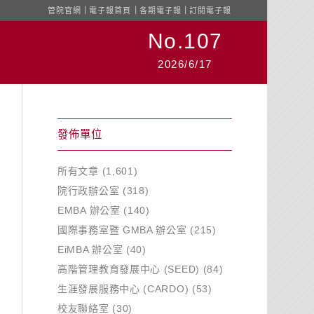
管院官網
｜
電子報首頁
｜
各期電子報
｜
訂閱電子報
No.107
2026/6/17
發佈單位
所有文章
(1,601)
院行政辦公室
(318)
EMBA 辦公室
(140)
國際事務室暨 GMBA 辦公室
(215)
EiMBA 辦公室
(40)
高階管理教育發展中心 (SEED)
(84)
生涯發展服務中心 (CARDO)
(53)
校友聯絡室
(30)