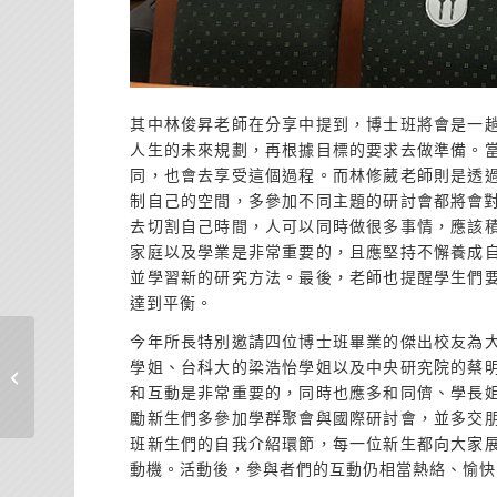
其中林俊昇老師在分享中提到，博士班將會是一
人生的未來規劃，再根據目標的要求去做準備。
同，也會去享受這個過程。而林修葳老師則是透
制自己的空間，多參加不同主題的研討會都將會對
去切割自己時間，人可以同時做很多事情，應該
家庭以及學業是非常重要的，且應堅持不懈養成
並學習新的研究方法。最後，老師也提醒學生們
達到平衡。
今年所長特別邀請四位博士班畢業的傑出校友為
臺大資管系「110-2 資訊
學姐、台科大的梁浩怡學姐以及中央研究院的蔡
教育服務」學習心得
和互動是非常重要的，同時也應多和同儕、學長
勵新生們多參加學群聚會與國際研討會，並多交
班新生們的自我介紹環節，每一位新生都向大家
動機。活動後，參與者們的互動仍相當熱絡、愉快