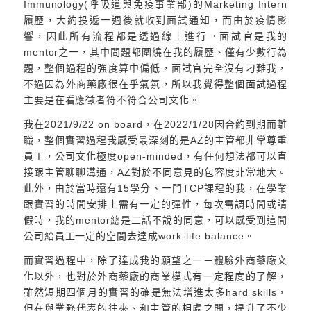
Immunology(呼吸道與免疫事業部)的Marketing Intern
履歷，大約投遞一週後就收到面試通知，而由於疫情影
響，因此所有流程都是透過線上進行。面試官是我的
mentor之一，其中問題都圍繞在我的履歷、僅有少數行為
題，整個過程的強度算中偏低，面試官完全沒有刁難我，
不過因為外商藥廠很在乎氣氛，所以我覺得整個面試過程
主要是在看應徵者符不符合公司文化。
我在2021/9/22 on board，在2022/1/28因合約到期而離
職，整個實習過程我感受最深刻的是AZ的主管都非常尊重
員工，公司文化極度open-minded，有任何想法都可以直
接跟主管聊聊溝通，AZ對於不同意見的包容度非常地大。
此外，由於當時還有15學分、一門TCP課程的我，在學業
跟實習的時間安排上需有一定的彈性，每次需調時間或請
假時，我的mentor總是二話不說的同意，可以感受到這間
公司給員工一定的空間去達成work-life balance。
而實習過程中，除了達成我的願望之一－體驗外商藥廠文
化以外，也對於外商藥廠的商業模式有一定程度的了解，
雖然短期四個月的實習的確是無法增進太多hard skills，
但在與業務代表的往來、和主管的相處之間，提升了不少