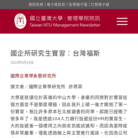
管院官網
｜
電子報首頁
｜
各期電子報
｜
訂閱電子報
國企所研究生實習：台灣福斯
2023年3月14日
國際企業學系暨研究所
撰文者／國際企業學研究所 許琇棻
大學是就讀位於高雄的中山大學，身邊的同儕對於實習這
個方面並不是那麼積極，因此我升上碩一後才開始了第一
份實習，相比許多原本在北部讀書的同學，起跑已經晚了
很多年了。我是透過104人力銀行投遞這份HR的實習生，
大約投遞後一個禮拜之內就收到面試通知。而因為當時疫
情非常嚴重，僅能透過線上與主管進行面談。也因為公司