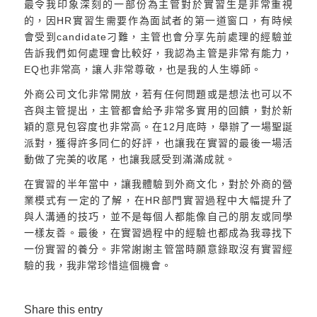
最令我印象深刻的一部份為主管對於實習生是非常重視
的，因HR實習生需要作為面試者的第一道窗口，有時候
會受到candidate刁難，主管也會分享先前處理的經驗並
告訴我們如何處理會比較好，我認為主管是非常有能力，
EQ也非常高，讓人非常尊敬，也是我的人生導師。
外商公司文化非常開放，若有任何問題或是想法也可以不
吝與主管提出，主管都會給予非常多實用的回饋，對於新
穎的意見包容度也非常高。在12月底時，舉辦了一場聖誕
派對，獲得許多同仁的好評，也讓我在實習的最後一場活
動做了完美的收尾，也讓我感受到滿滿成就。
在實習的半年當中，讓我體驗到外商文化，對於外商的營
業模式有一定的了解，在HR部門實習過程中大幅提升了
與人溝通的技巧，並不是每個人都能像自己的朋友或同學
一樣友善。最後，在實習過程中的經驗也都成為我尋找下
一份實習的養分。非常謝謝主管當時願意錄取沒有實習經
驗的我，我非常珍惜這個機會。
Share this entry