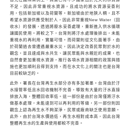
不足，因此非常重視水資源，且成功的將水資源妥善利
用，包括新加坡以及荷蘭等。新加坡由於地狹人稠，且不
希望水資源供應受制於人，因此非常重視New Water（回
收水）的發展，透過將廢水妥善處理，重新進入供水循環
讓國民使用。將較之下，台灣則將汙水處理後排出，未能
重視水的再利用，實屬可惜。而荷蘭則從文化面著手，由
於荷蘭過去曾遭遇嚴重水災，因此決定改善民眾對於水的
觀念，並且達成與水共生、讓民眾能與水親近的成果，也
自然會更加重視水資源，推行各項水資源相關的政策與措
施也更加順利且得到支持，而在水文化上的關注也是台灣
目前較缺乏的。
此外，署長在台灣再生水部分亦有多加著墨。台灣由於汙
水接管率低且水回收機制不完善，導致有大量的汙水直接
排放入海，整體回收率低。這一部份是由於台灣僅將汙水
做基本處理，未能達到可以再利用的等級，另一部份則因
觀念上認為再生水不夠潔淨，民眾或廠商缺乏使用意願。
此外，由於台灣水價過低，再生水相對成本高，因此台灣
整體再生水的生產與使用都較不完善。