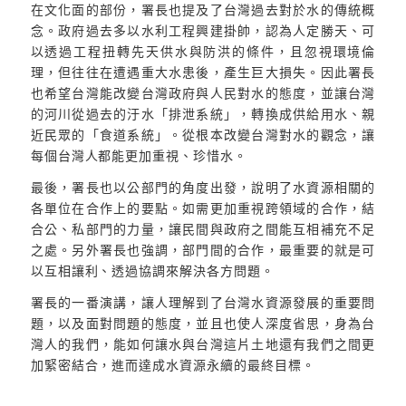
在文化面的部份，署長也提及了台灣過去對於水的傳統概
念。政府過去多以水利工程興建掛帥，認為人定勝天、可
以透過工程扭轉先天供水與防洪的條件，且忽視環境倫
理，但往往在遭遇重大水患後，產生巨大損失。因此署長
也希望台灣能改變台灣政府與人民對水的態度，並讓台灣
的河川從過去的汙水「排泄系統」，轉換成供給用水、親
近民眾的「食道系統」。從根本改變台灣對水的觀念，讓
每個台灣人都能更加重視、珍惜水。
最後，署長也以公部門的角度出發，說明了水資源相關的
各單位在合作上的要點。如需更加重視跨領域的合作，結
合公、私部門的力量，讓民間與政府之間能互相補充不足
之處。另外署長也強調，部門間的合作，最重要的就是可
以互相讓利、透過協調來解決各方問題。
署長的一番演講，讓人理解到了台灣水資源發展的重要問
題，以及面對問題的態度，並且也使人深度省思，身為台
灣人的我們，能如何讓水與台灣這片土地還有我們之間更
加緊密結合，進而達成水資源永續的最終目標。