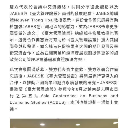
雙方代表於會議中交流熱絡，共同分享彼此觀點以及
JABES與《臺大管理論叢》兩刊的發展經驗。JABES總編
輯Nguyen Trong Hoai教授表示，這份合作備忘錄將有助
於加強JABES在亞洲地區的影響力，並為JABES帶來更多
高質量的論文；《臺大管理論叢》總編輯林修葳教授也表
示，這份合作備忘錄將有助於《臺大管理論叢》擴大其國
際參與和稿源。備忘錄旨在促進兩者之間的期刊發展及學
術交流合作，並為亞洲商業和經濟發展規劃提供更多的施
政與公司管理理論基礎和實證解決方案。
此次會議圓滿落幕，雙方代表賓主盡歡。雙方簽署合作備
忘錄後，JABES和《臺大管理論叢》將開展進行更深入的
合作，以推動亞洲商業和經濟永續發展的研究。JABES計
畫邀請《臺大管理論叢》參與今年8月於越南胡志明市舉
行之第五屆Asia Conference on Business and
Economic Studies (ACBES)，本刊也將規劃一場線上會
議。