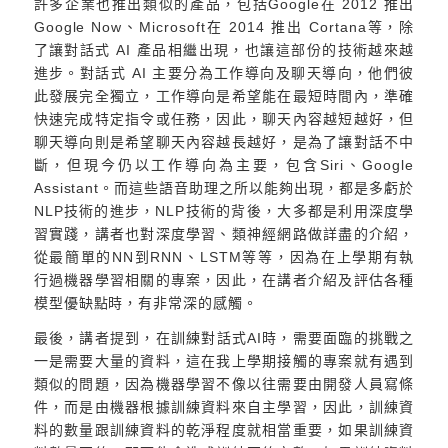
許多企業也推出類似的產品，包括Google在 2012 推出
Google Now、Microsoft在 2014 推出 Cortana等，除
了讓對話式 AI 產品相繼出現，也讓這部份的技術越來越
進步。對話式 AI 主要分為工作導向及聊天導向，他們彼
此發展完全獨立，工作導向是希望能在最短時間內，準確
快速完成特定指令或任務，因此，聊天內容越短越好，但
聊天導向則是希望聊天內容越長越好，是為了讓對話不中
斷，但現今仍以工作導向為主要，包含Siri、Google
Assistant。而這些語音助理之所以能夠出現，都是多虧於
NLP技術的進步，NLP技術的背後，大多都是利用深度學
習實踐，講者也對深度學習、類神經網路做詳盡的介紹，
從最簡單的NN到RNN、LSTM等等，因為在上學期有執
行過機器學習相關的專案，因此，在講者介紹及評估各種
模型優缺點時，有非常深的感觸。
最後，講者提到，在訓練對話式AI時，需要面臨的挑戰之
一是需要大量的資料，這在我上學期接觸的專案就有遇到
類似的問題，因為機器學習不像以往需要由開發人員寫條
件，而是由機器根據訓練資料來自主學習，因此，訓練資
料的數量跟訓練資料的乾淨程度就相當重要，如果訓練資