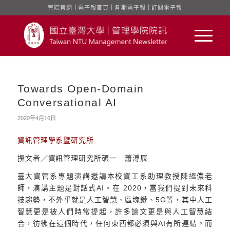
管院官網
｜
電子報首頁
｜
各期電子報
｜
訂閱電子報
Towards Open-Domain
Conversational AI
2020年4月16日
資訊管理學系暨研究所
撰文者／資訊管理研究所碩一 蕭溥辰
臺大資管系專題演講邀請本校資工系助理教授陳縕儂老
師，演講主題是對話式AI。在 2020，當我們提到未來科
技趨勢，不外乎就是人工智慧、區塊鏈、5G等，其中人工
智慧更是被人們時常提起，許多論文更是與人工智慧結
合，彷彿在這個時代，任何東西都必須與AI有所連結。而