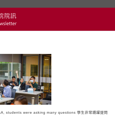
Q&A, students were asking many questions 學生非常踴躍提問