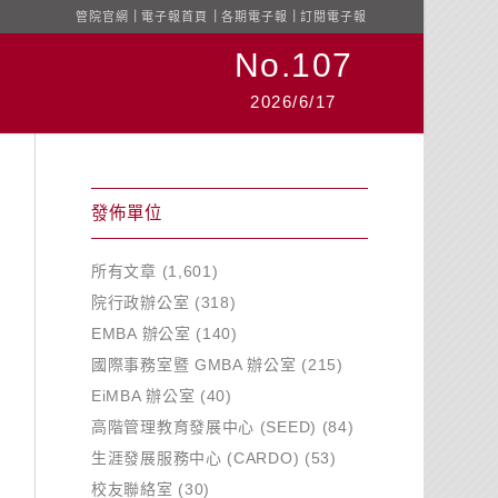
管院官網
｜
電子報首頁
｜
各期電子報
｜
訂閱電子報
No.107
2026/6/17
發佈單位
所有文章
(1,601)
院行政辦公室
(318)
EMBA 辦公室
(140)
國際事務室暨 GMBA 辦公室
(215)
EiMBA 辦公室
(40)
高階管理教育發展中心 (SEED)
(84)
生涯發展服務中心 (CARDO)
(53)
校友聯絡室
(30)