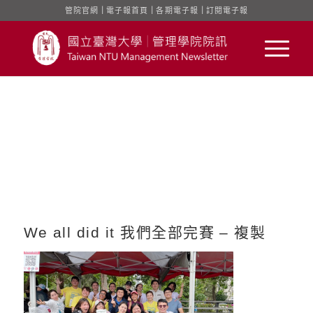
管院官網
｜
電子報首頁
｜
各期電子報
｜
訂閱電子報
We all did it 我們全部完賽 – 複製