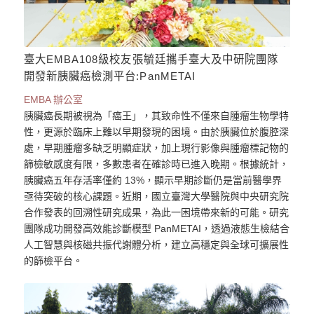
臺大EMBA108級校友張毓廷攜手臺大及中研院團隊
開發新胰臟癌檢測平台:PanMETAI
EMBA 辦公室
胰臟癌長期被視為「癌王」，其致命性不僅來自腫瘤生物學特
性，更源於臨床上難以早期發現的困境。由於胰臟位於腹腔深
處，早期腫瘤多缺乏明顯症狀，加上現行影像與腫瘤標記物的
篩檢敏感度有限，多數患者在確診時已進入晚期。根據統計，
胰臟癌五年存活率僅約 13%，顯示早期診斷仍是當前醫學界
亟待突破的核心課題。近期，國立臺灣大學醫院與中央研究院
合作發表的回溯性研究成果，為此一困境帶來新的可能。研究
團隊成功開發高效能診斷模型 PanMETAI，透過液態生檢結合
人工智慧與核磁共振代謝體分析，建立高穩定與全球可擴展性
的篩檢平台。