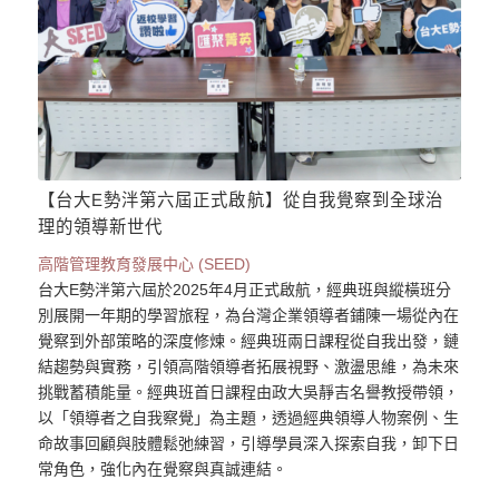
【台大E勢泮第六屆正式啟航】從自我覺察到全球治
理的領導新世代
高階管理教育發展中心 (SEED)
台大E勢泮第六屆於2025年4月正式啟航，經典班與縱橫班分
別展開一年期的學習旅程，為台灣企業領導者鋪陳一場從內在
覺察到外部策略的深度修煉。經典班兩日課程從自我出發，鏈
結趨勢與實務，引領高階領導者拓展視野、激盪思維，為未來
挑戰蓄積能量。經典班首日課程由政大吳靜吉名譽教授帶領，
以「領導者之自我察覺」為主題，透過經典領導人物案例、生
命故事回顧與肢體鬆弛練習，引導學員深入探索自我，卸下日
常角色，強化內在覺察與真誠連結。