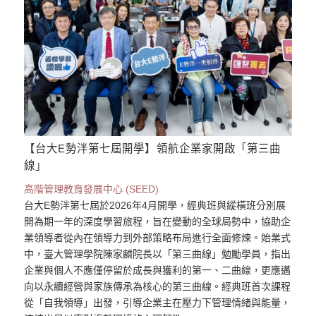
【台大E勢泮第七屆開學】領航企業家開啟「第三曲
線」
高階管理教育發展中心 (SEED)
台大E勢泮第七屆於2026年4月開學，經典班與縱橫班分別展
開為期一年的深度學習旅程，旨在變動的全球局勢中，協助企
業領導者從內在領導力到外部策略布局進行全面修煉。始業式
中，臺大管理學院陳家麟院長以「第三曲線」勉勵學員，指出
企業與個人不應僅停留於成長與獲利的第一、二曲線，更應邁
向以永續經營與家族傳承為核心的第三曲線。經典班首次課程
從「自我領導」出發，引導企業主在壓力下管理情緒與能量，