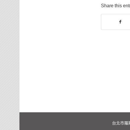
Share this ent
台北市羅