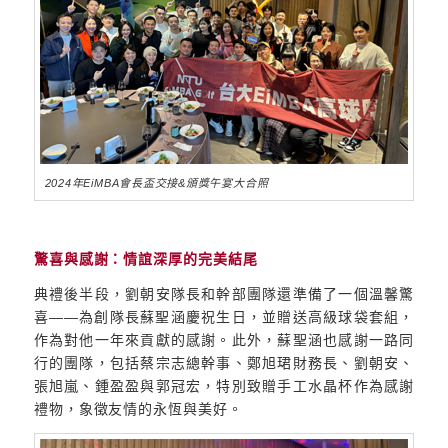
2024年EiMBA會長盃交接&頒獎午宴大合照
驚喜與感謝：情誼深厚的完美結尾
典禮後半段，劉朝安隊長和幹部團隊還準備了一個溫馨驚
喜——為創隊長蘇聖涵慶祝生日，並贈送高級球袋套組，
作為對他一年來貢獻的感謝。此外，蘇聖涵也感謝一路同
行的團隊，包括蔡宗志總幹事、鄭旭珺財務長、劉朝安、
張旭嵐、鍾盈盈與郭冠宏，特別致贈手工水晶杯作為感謝
禮物，象徵友情的永恆與美好。