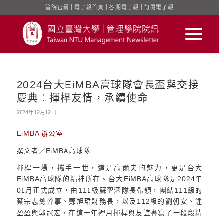
管院官網
｜
電子報首頁
｜
各期電子報
｜
訂閱電子報
2024台大EiMBA高球隊會長盃與交接
慶典：揮桿友情，承續使命
2024年12月12日
EiMBA 辦公室
撰文者／EiMBA高球隊
揮桿一場，攜手一世，這是高爾夫的魅力，更是台大
EiMBA高球隊的精神所在。台大EiMBA高球隊是2024年
01月正式成立，由111級蘇聖涵隊長帶領，團結111級的
蔡宗志總幹事、鄭旭珺財務長，以及112級的劉朝安、鍾
盈盈與郭冠宏，在這一年裡用揮桿與友誼書寫了一段段精