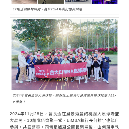
12場活動揮桿瞬間，凝聚2024年的記憶與榮耀
2024年會長盃＠大溪球場，剛好配上最流行台灣世界棒球冠軍 ALL-
in手勢！
2024年11月28日，會長盃在風景秀麗的桃園大溪球場盛
大展開。10組隊伍齊聚一堂，EiMBA執行長何耕宇也親自
參與，共襄盛舉。司儀張旭嵐公關長開場後，由何耕宇執