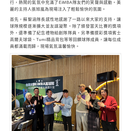
行，熱鬧的氣氛中充滿了EiMBA隊友們的笑聲與感動。美
麗的主持人張旭嵐為現場注入了輕鬆愉快的氛圍。
首先，蘇聖涵隊長感性地感謝了一路以來大家的支持，讓
球隊規模逐漸擴大並友誼凝聚。除了頒發當天比賽的獎項
外，還準備了紀念禮物給創隊隊員，另準備摸彩獎項賓士
高爾夫球袋、Tumi精品背包等等回饋球隊成員，讓每位成
員都滿載而歸，現場氣氛溫馨愉快。