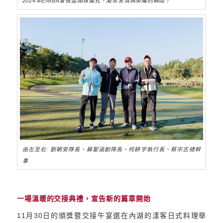
2024年EiMBA會長盃開球儀式，凝聚友情與榮耀的瞬間！
由左至右: 劉朝安隊長、蘇聖涵創隊長、何耕宇執行長、蔡宗志總幹
事
一場溫暖的交接典禮，宣告新的篇章開始
11月30日的頒獎暨交接午宴選在內湖的漾客日式料理舉