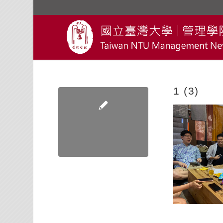
1 (3)