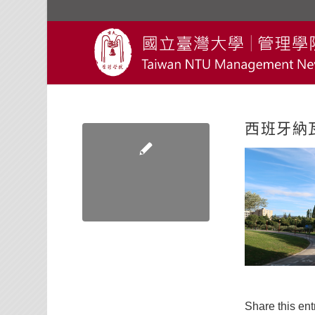
西班牙納
Share this ent