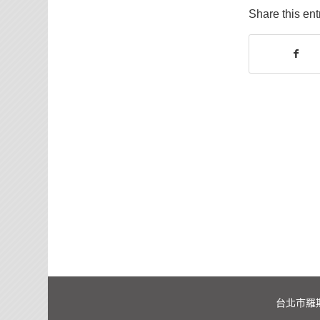
Share this ent
台北市羅