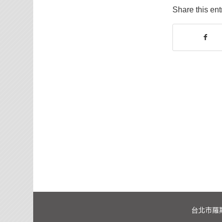
Share this ent
台北市羅