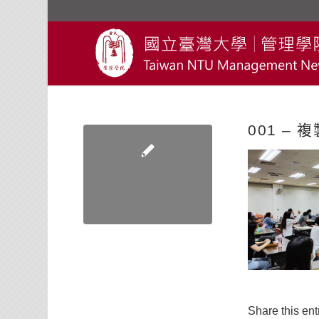
001 – 複
Share this ent