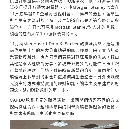
供包含履歷撰寫及面試表現上的建議及回饋，對於學生面
試技巧提升有很大的幫助。之後Morgan Stanley也會在
11月底舉辦TIP企業實習說明會，一連串的活動，讓學生
對企業有更深刻的了解，及早知道自己是否適合該公司與
職位。一方面也可見到Morgan Stanley對人才的重視，
積極的在台大學生中發掘優質的人才。
11月初Mastercard Data & Serivce的職涯講堂，邀請到
兩位畢業十年的校友分享精采的職涯經驗，除了寶貴的產
業實務經驗外，也有同學們表達對職涯規劃的焦慮，藉由
其他過來人經驗的分享，發現未來更多的可能性。玉山銀
行舉辦的理財工作坊，透過時事新聞的分析，讓同學們更
能理解上課學到的財金知識如何與生活結合。另外也以深
入淺出的方式傳授實用的理財知識，讓學生及早建立理財
觀念，踏出財務規劃的第一步。
CARDO規劃多元的職涯活動，讓同學們透過不同的方式
探索職涯方向，越積極參與的同學將能獲得越多的收穫，
對於未來的職涯生活也會更有幫助。