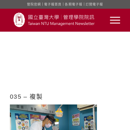
管院官網
｜
電子報首頁
｜
各期電子報
｜
訂閱電子報
035 – 複製