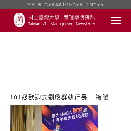
管院官網
｜
電子報首頁
｜
各期電子報
｜
訂閱電子報
101級歡迎式劉啟群執行長 – 複製