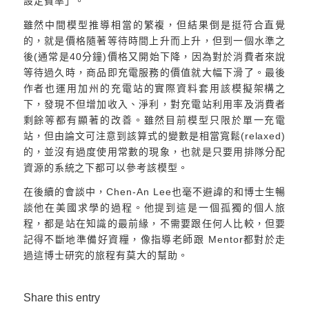
設定費率」。
雖然中間模型推導相當的繁複，但結果倒是挺符合直覺
的，就是價格隨著等待時間上升而上升，但到一個水準之
後(通常是40分鐘)價格又開始下降，因為對於消費者來說
等待過久時，商品即充電服務的價值就大幅下滑了。最後
作者也運用加州的充電站的實際資料套用該模擬架構之
下，發現不但增加收入、淨利，對充電站利用率及消費者
剩餘等都有顯著的改善。雖然目前模型只限於單一充電
站，但由論文可注意到該算式的變數是相當寬鬆(relaxed)
的，並沒有過度使用常數的現象，也就是只要用排隊分配
資源的系統之下都可以參考該模型。
在後續的會談中，Chen-An Lee也毫不避諱的和博士生暢
談他在美國求學的過程。他提到這是一個孤獨的個人旅
程，都是站在知識的最前緣，不需要跟任何人比較，但要
記得不斷地準備好資糧，像指導老師跟 Mentor都對於走
過這博士研究的旅程有莫大的幫助。
Share this entry