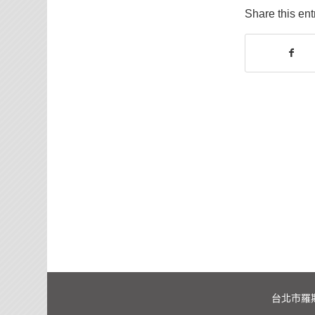
Share this ent
台北市羅