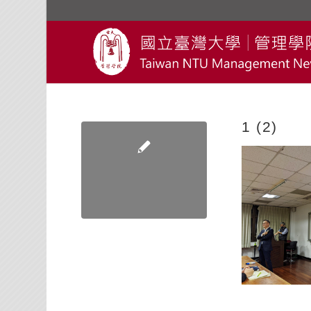
1 (2)