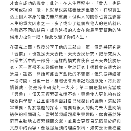
才會有成功的機會；此外，在人生歷程中，「貴人」也是
不可或缺的一環，也就是說廣結善緣是重要的，在現實生
活上個人本身的能力雖然重要，但與人的關係也會是影響
人生的重大因素之一，多了或少了這個與他人的連結就已
有截然不同的結果，或許這樣的人會在你最需要幫助的時
候用力拉你一把，從此改變了你的人生。
在研究上面，教授分享了他的三部曲，第一個是將研究當
「習慣」，也就是天天去做、天天去摸研究，把研究納入
日常生活中的一部分，這樣的模式會使自己天天去接觸研
究，若一直都不去碰觸這塊，對於研究上很難會有很大的
進展，雖然一開始可能會有些微的不習慣，但只要持續著
一段時間，日復一日，身體便會漸漸記起這感覺，將此習
慣養成，便是跨出研究的一大步；第二個是將研究當成
「興趣」，僅天天摸索研究還不夠，興趣使人更能夠有效
吸收與學習，並且更積極面對自己想探討的議題，這點非
常重要，對於議題的探索，需要有很大的動力去大量閱讀
過往的相關研究，當對某類議題產生興趣時，你會基於好
奇而主動地去摸索相關文獻，並且會更容易記憶關於經典
文獻中的內容，像是提及到的理論架構、如何去衡量模型