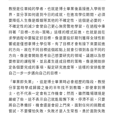
教授是位單純的學者，也就是博士畢業後直接進入學術世
界，並分享如何達到今日的成就，在進攻學位期間，必須
要降低人生像是婚姻等其他的不確定性，這個是必要的，
不確定性的減少會使自己更心無旁鶩地學習，在過程中秉
持著「目標─方向─策略」這樣的模式前進，也就是說在
求學過程中要擬定好目標，像是要投好期刊獲得全球性影
響或是僅想拿博士學位等，有了目標才會有接下來要前進
的方向，故在不同目標這個起點上就會引領到各自不同的
方向，像是會開始思考自己想要研究的領域、議題以及想
要修習的課程等，並且產生達成目標的策略，像是開始排
定各個要完成的事項、擬定研究進度等，這樣的安排能使
自己一步一步邁向自己的目標。
「畢業即失業」，這是博士畢業時必會經歷的階段，教授
分享當時學成歸國之後的半年找不到教職，即便拿到博
士，也不代表一定會有工作機會；然而，雖然職場環境是
嚴峻了些，這不表示自己就能鬆懈下來，停滯不前，只要
將自己準備好，機會還是會迎上門來，面對任何的挑戰或
嘗試，不要懼怕失敗，失敗才是人生常態，勇於面對失敗