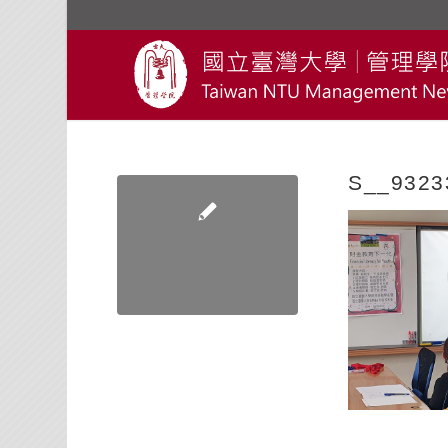
S__9323