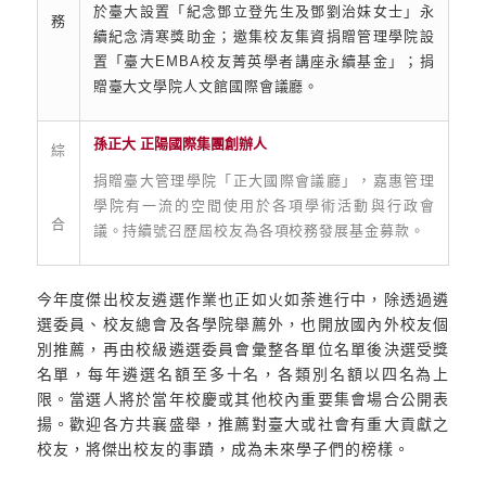
於臺大設置「紀念鄧立登先生及鄧劉治妹女士」永
務
續紀念清寒獎助金；邀集校友集資捐贈管理學院設
置「臺大EMBA校友菁英學者講座永續基金」；捐
贈臺大文學院人文館國際會議廳。
孫正大 正陽國際集團創辦人
綜
捐贈臺大管理學院「正大國際會議廳」，嘉惠管理
學院有一流的空間使用於各項學術活動與行政會
合
議。持續號召歷屆校友為各項校務發展基金募款。
今年度傑出校友遴選作業也正如火如荼進行中，除透過遴
選委員、校友總會及各學院舉薦外，也開放國內外校友個
別推薦，再由校級遴選委員會彙整各單位名單後決選受獎
名單，每年遴選名額至多十名，各類別名額以四名為上
限。當選人將於當年校慶或其他校內重要集會場合公開表
揚。歡迎各方共襄盛舉，推薦對臺大或社會有重大貢獻之
校友，將傑出校友的事蹟，成為未來學子們的榜樣。