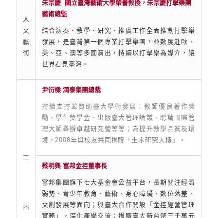
朱宗慶 國立臺灣藝術大學榮譽教授，朱宗慶打擊樂團
藝術總監
人
文
結合演奏、教學、研究、推廣工作全面推動打擊樂
藝
發展，是臺灣第一個專業打擊樂團，並數度赴歐、
術
美、亞、澳等多國演出，持續以打擊樂為媒介，讓
世界看見臺灣。
尹衍樑 潤泰集團總裁
持續支持並贊助臺大學術發展：教師優良著作獎
勵、學生獎學金、出版臺大管理論叢、聘請國際管
理大師舉辦卓越研究營等等；為提升教學品質及環
境，2008年與校友共同捐贈「土木研究大樓」。
工
蔡明興 富邦金控董事長
富邦集團旗下七大基金會公益平台，長期關注經濟
弱勢、青少年教育、藝術、身心障礙、數位落差、
文創發展等面向；與臺大合作開設「金控經營管理
商
實務」，深化產學交流；捐贈臺大新台幣三千萬元