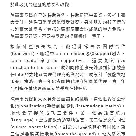
於此段期間經歷的成長與改變。
陳董事長舉自己的特助為例，特助是建中畢業，沒考上臺
大會計，這件事常常讓他遭受質疑，另外朋友的孩子榜首
考進臺大醫學系，這樣的頭銜反而會造成他的壓力負擔，
陳董事長建議，不要被學歷的標籤綁住一輩子。
接續陳董事長談到，職場非常需要團隊合作
(teamwork)，職場中team member必須support別人，
team leader除了be supportive，還要能夠give
direction to the team。就如同陳董事長外派到新加坡擔
任Intel亞太地區管理代理商的業務時，就設計「強龍與地
頭蛇」策略，第一年給多國籍代理商獨家總代理，第二年
則引進在地代理商建立競爭與在地連結。
陳董事長提到大家另外會面臨到的挑戰，這個世界從全球
化(globalization)轉變到國際化(internationalization)，
所需要掌握的成功三要件，第一個為語言能力
(language)，需要能說清楚當地語言，第二個是文化同理
(culture appreciation)，對於文化要能夠心有同感，第
三個是要能夠接地氣(touch the ground)，融入當地市