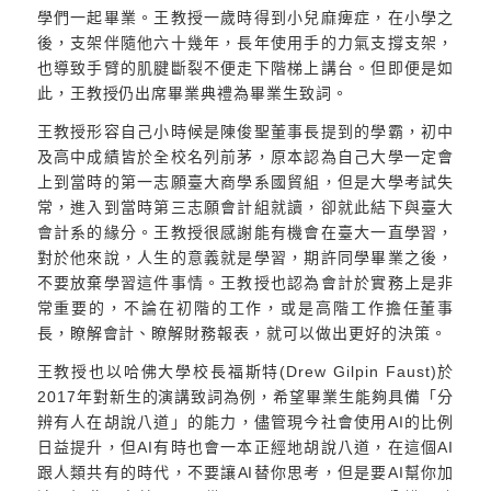
學們一起畢業。王教授一歲時得到小兒麻痺症，在小學之
後，支架伴隨他六十幾年，長年使用手的力氣支撐支架，
也導致手臂的肌腱斷裂不便走下階梯上講台。但即便是如
此，王教授仍出席畢業典禮為畢業生致詞。
王教授形容自己小時候是陳俊聖董事長提到的學霸，初中
及高中成績皆於全校名列前茅，原本認為自己大學一定會
上到當時的第一志願臺大商學系國貿組，但是大學考試失
常，進入到當時第三志願會計組就讀，卻就此結下與臺大
會計系的緣分。王教授很感謝能有機會在臺大一直學習，
對於他來說，人生的意義就是學習，期許同學畢業之後，
不要放棄學習這件事情。王教授也認為會計於實務上是非
常重要的，不論在初階的工作，或是高階工作擔任董事
長，瞭解會計、瞭解財務報表，就可以做出更好的決策。
王教授也以哈佛大學校長福斯特(Drew Gilpin Faust)於
2017年對新生的演講致詞為例，希望畢業生能夠具備「分
辨有人在胡說八道」的能力，儘管現今社會使用AI的比例
日益提升，但AI有時也會一本正經地胡說八道，在這個AI
跟人類共有的時代，不要讓AI替你思考，但是要AI幫你加