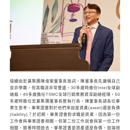
接續由宏碁集團陳俊聖董事長致詞，陳董事長先謙稱自己
並非學霸，但其職涯非常豐盛。30多歲時擔任Intel全球副
總裁，40多歲擔任TSMC全球行銷業務資深副總經理，50
多歲時擔任宏碁集團董事長暨執行長，陳董事長請各位畢
業生思考，畢業證書對於他們來說是資產(asset)還是負債
(liability)？於初期，畢業證書對求職是資產，因為第一份
工作會與畢業證書相關，但第二份工作就會與第一份工作
相關，隨著時間過去，畢業證書是資產還是負債，就端視