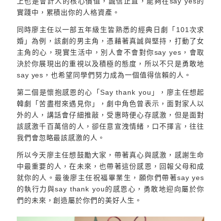
上也是會計人的核心價值，誠信正直，能夠在say yes的
實踐中，累積出你的人格資產。
同時廖主任以一部五年級生皆熟悉的經典日劇「101次求
婚」為例，該劇的男主角，憑藉著真誠與堅持，打動了女
主角的心，現實生活中，別人會不會對你say yes，會取
決於你展現出的重視以及積極的態度，所以不只是勇敢地
say yes，也希望同學們努力成為一個值得信賴的人。
第二個是懷抱感恩的心「Say thank you」，廖主任想起
韓劇「苦盡柑來遇見你」，劇中角色曾表示，面對家人以
外的人，講話會仔細推敲，受惠時便心存感激，但是面對
該感激千百萬倍的人，卻任意宣洩情緒，口不擇言，往往
我們會忽略最該感激的人。
所以今天廖主任想鼓勵大家，帶著真心與感激，感謝生命
中最重要的人，在未來，也帶著這份感恩，回報父母和成
就你的人。最後廖主任祝福畢業生，願你們帶著say yes
的執行力與say thank you的感恩心，勇敢地迎向屬於你
們的未來，創造屬於你們的美好人生。