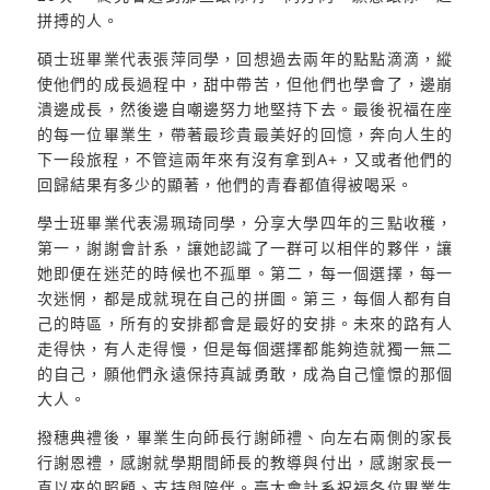
拼搏的人。
碩士班畢業代表張萍同學，回想過去兩年的點點滴滴，縱
使他們的成長過程中，甜中帶苦，但他們也學會了，邊崩
潰邊成長，然後邊自嘲邊努力地堅持下去。最後祝福在座
的每一位畢業生，帶著最珍貴最美好的回憶，奔向人生的
下一段旅程，不管這兩年來有沒有拿到A+，又或者他們的
回歸結果有多少的顯著，他們的青春都值得被喝采。
學士班畢業代表湯珮琦同學，分享大學四年的三點收穫，
第一，謝謝會計系，讓她認識了一群可以相伴的夥伴，讓
她即便在迷茫的時候也不孤單。第二，每一個選擇，每一
次迷惘，都是成就現在自己的拼圖。第三，每個人都有自
己的時區，所有的安排都會是最好的安排。未來的路有人
走得快，有人走得慢，但是每個選擇都能夠造就獨一無二
的自己，願他們永遠保持真誠勇敢，成為自己憧憬的那個
大人。
撥穗典禮後，畢業生向師長行謝師禮、向左右兩側的家長
行謝恩禮，感謝就學期間師長的教導與付出，感謝家長一
直以來的照顧、支持與陪伴。臺大會計系祝福各位畢業生