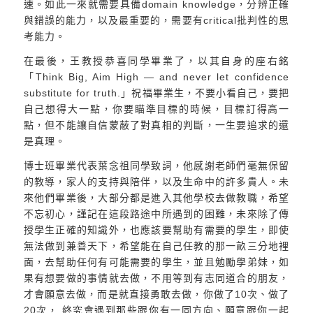
速。如此一來就需要具備domain knowledge，分辨正確
與錯誤的能力，以及最重要的，需要有critical批判性的思
考能力。
在最後，王教授恭喜同學畢業了，以其自身的座右銘
「Think Big, Aim High — and never let confidence
substitute for truth.」祝福畢業生，不要小看自己，要把
自己想得大一點，你要瞄準目標的時候，目標訂得高一
點，但不能讓自信蒙蔽了對真相的判斷，一生要追求的還
是真理。
博士班畢業代表葉念祖同學致詞，他感謝老師們毫無保留
的教導，家人的支持與陪伴，以及生命中的許多貴人。未
來他們畢業後，大部分都是進入其他學校去做教職，希望
不忘初心，謹記在這段路途中所遇到的困難，未來除了傳
授學生正確的知識外，也應該要幫助有需要的學生，即使
無法做到兼善天下，希望能在自己任教的那一畝三分地裡
面，去幫助任何有可能需要的學生，並且勉勵學弟妹，如
果有想要做的事情就去做，不用等到有志同道合的朋友，
才會願意去做，而是就直接勇敢去做，你做了10次、做了
20次， 終究會遇到那些跟你有一同方向、願意跟你一起