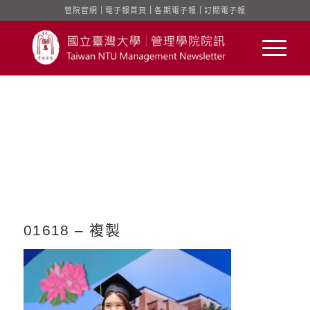
管院官網
｜
電子報首頁
｜
各期電子報
｜
訂閱電子報
01618 – 複製