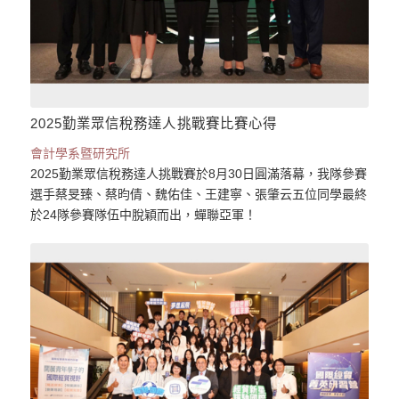
2025勤業眾信稅務達人挑戰賽比賽心得
會計學系暨研究所
2025勤業眾信稅務達人挑戰賽於8月30日圓滿落幕，我隊參賽
選手蔡旻臻、蔡昀倩、魏佑佳、王建寧、張肇云五位同學最終
於24隊參賽隊伍中脫穎而出，蟬聯亞軍！