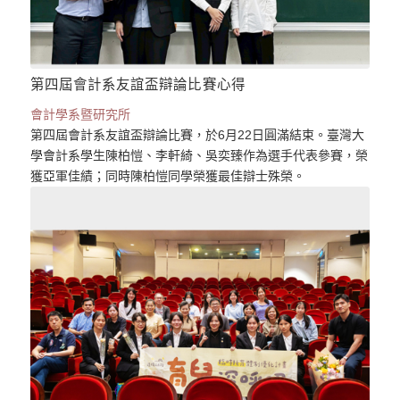
第四屆會計系友誼盃辯論比賽心得
會計學系暨研究所
第四屆會計系友誼盃辯論比賽，於6月22日圓滿結束。臺灣大
學會計系學生陳柏愷、李軒綺、吳奕臻作為選手代表參賽，榮
獲亞軍佳績；同時陳柏愷同學榮獲最佳辯士殊榮。