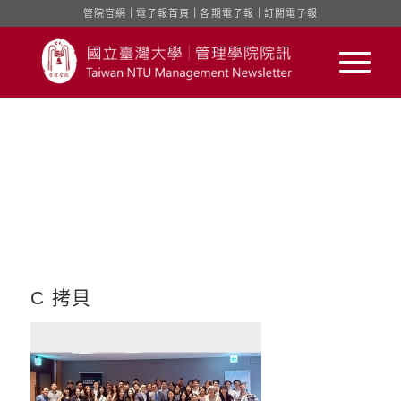
管院官網
｜
電子報首頁
｜
各期電子報
｜
訂閱電子報
C 拷貝