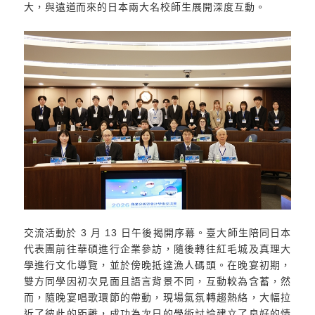
大，與遠道而來的日本兩大名校師生展開深度互動。
交流活動於 3 月 13 日午後揭開序幕。臺大師生陪同日本
代表團前往華碩進行企業參訪，隨後轉往紅毛城及真理大
學進行文化導覽，並於傍晚抵達漁人碼頭。在晚宴初期，
雙方同學因初次見面且語言背景不同，互動較為含蓄，然
而，隨晚宴唱歌環節的帶動，現場氣氛轉趨熱絡，大幅拉
近了彼此的距離，成功為次日的學術討論建立了良好的情