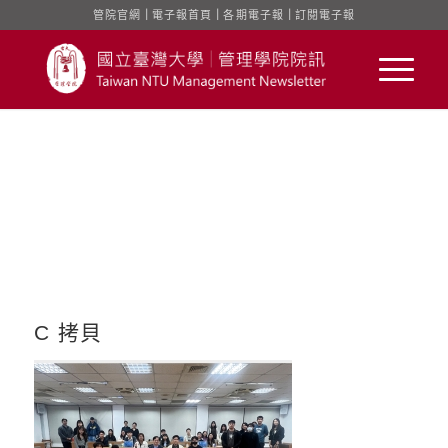
管院官網
｜
電子報首頁
｜
各期電子報
｜
訂閱電子報
C 拷貝