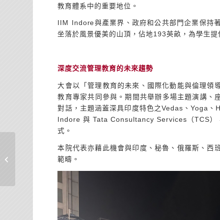
教育體系中的重要地位。
IIM Indore與產業界、政府和公共部門企
坐落於風景優美的山頂，佔地193英畝，為學生
深度交流管理教育的未來趨勢
大會以「管理教育的未來、國際化動能與倫理領
教育專家共同參與。期間共舉辦多場主題演講、座談論壇、
對話，主題涵蓋深具印度特色之Vedas、Yoga、Himalay
Indore 與 Tata Consultancy Ser
式。
本院代表亦藉此機會與印度、秘魯、俄羅斯、西
《臺大管理論叢》2025
年「論文審查及期刊編
範疇。
輯工作坊」�...