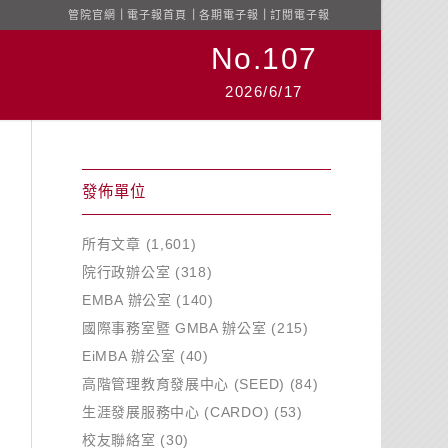
管院官網
｜
電子報首頁
｜
各期電子報
｜
訂閱電子報
No.107
2026/6/17
發佈單位
所有文章
(1,601)
院行政辦公室
(318)
EMBA 辦公室
(140)
國際事務室暨 GMBA 辦公室
(215)
EiMBA 辦公室
(40)
高階管理教育發展中心 (SEED)
(84)
生涯發展服務中心 (CARDO)
(53)
校友聯絡室
(30)