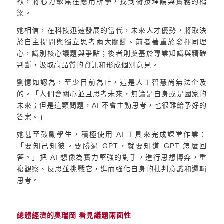
袱，將心力聚焦在應用所學，找到銜接理論與實務的橋
梁。
她相信，在科技迅速發展的當代，未來人才優勢，將取決
於自主提問與獨立思考兩大關鍵。前者著重於發揮同理
心，識別核心議題與爭點；後者則奠基於專業知識與精確
判斷，汲取高品質的資訊和形成個別意見。
劉憶如認為，至少目前為止，這是人工智慧尚無法企及
的。「人們會關心並且思考未來，無論是自身或是國家的
未來；但是這類問題，AI 不會主動思考，也很難給予好的
答案。」
她甚至鼓勵學生，積極使用 AI 工具來完成課堂作業：
「要知己知彼。要勝過 GPT，就要知道 GPT 怎麼回
答。」把 AI 想像為實力堅強的對手，進行思想博弈，重
複觀察、反思並挑戰它，進而強化自身的批判意識和邏輯
思考。
總體經濟的奧瑞岡 看見議題兩面性