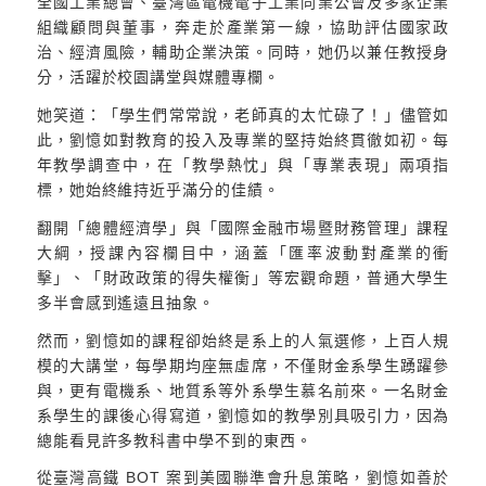
全國工業總會、臺灣區電機電子工業同業公會及多家企業
組織顧問與董事，奔走於產業第一線，協助評估國家政
治、經濟風險，輔助企業決策。同時，她仍以兼任教授身
分，活躍於校園講堂與媒體專欄。
她笑道：「學生們常常說，老師真的太忙碌了！」儘管如
此，劉憶如對教育的投入及專業的堅持始終貫徹如初。每
年教學調查中，在「教學熱忱」與「專業表現」兩項指
標，她始終維持近乎滿分的佳績。
翻開「總體經濟學」與「國際金融市場暨財務管理」課程
大綱，授課內容欄目中，涵蓋「匯率波動對產業的衝
擊」、「財政政策的得失權衡」等宏觀命題，普通大學生
多半會感到遙遠且抽象。
然而，劉憶如的課程卻始終是系上的人氣選修，上百人規
模的大講堂，每學期均座無虛席，不僅財金系學生踴躍參
與，更有電機系、地質系等外系學生慕名前來。一名財金
系學生的課後心得寫道，劉憶如的教學別具吸引力，因為
總能看見許多教科書中學不到的東西。
從臺灣高鐵 BOT 案到美國聯準會升息策略，劉憶如善於