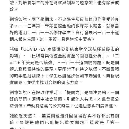
驗，對培養學生的外在洞察與訓練問題意識，也有顯著成
效。
劉憶如說，到了學期末，不少學生都反映這項作業受益良
多。一一三年第一學期國際金融的課程期末報告，就是最
好的證明。一百一十名修課學生，自行發展出一百一十道
期末報告主題，無一重複，且道道切中要害。
諸如「COVID -19 疫情爆發到結束對全球航運業股市的
影響」、「比特幣與傳統金融資產的關聯性分析」、「二
○二五年美元是否續強」。一百一十道關鍵問題，既是個
體志趣與獨特性的展現，更印證了在持之以恆、不斷累積
的時事追蹤訓練下，學生已能逐步偵測市場變化、辨析現
實問題，並從中找到合適的研究方向。
劉憶如說，在評改作業時，「提問力」是關注要點。一個
好的問題，須切中社會關懷、引起他人共鳴，才能發揮公
益價值，帶動有意義的公共辯論，促進思想與制度演進。
她欣慰笑道：「無論問題最終回答得好與不好都沒有關
係，關鍵是他們已能提出重要問題，這就是『第一
步』。」