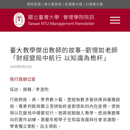
管院官網
｜
電子報首頁
｜
各期電子報
｜
訂閱電子報
臺大教學傑出教師的故事–劉憶如老師
「財經變局中航行 以知識為桅杆」
2026年6月15日
院行政辦公室
採訪‧撰稿／李澄昀
行跡跨政、商、學界數十載，歷經無數矛盾抉擇與複雜困
局，專業判斷與獨立思辨始終是劉憶如的內在座標，使她
得以在變局中穩健前行。她將經驗融入教學，透過專題導
向的實作訓練，激勵年輕學子在知識海圖與社會浪潮間，
學會獨立掌舵，自主領航。