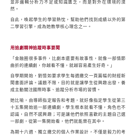
並非邏輯分析力不足或知識匱乏，而是對外在環境的漠
然。
自此，喚起學生的學習熱忱，幫助他們找到成績以外的第
二學習引擎，成為她教學核心理念之一。
用追劇精神追蹤時事要聞
「金融圈很多事件，比劇本還要有故事性，就像一部情節
曲折的連續劇，你越看不懂，就越容易產生好奇。」
自學期開始，劉憶如要求學生每週繳交一頁篇幅的財經新
聞書面評論。議題不限，目的就是讓學生從興趣出發，養
成主動關注國際時事、追蹤分析市場的習慣。
她比喻，由導師指定報告和考題，就好像指定學生從第三
十五集開始追一部連續劇，學生根本就看不懂，角色也不
認識，自然不感興趣；可是讓他們依照喜歡的主題自己選
一部劇，從第一集開始看，他們就能樂在其中。
為期十六週、獨立繳交的個人作業設計，不僅是毅力的考