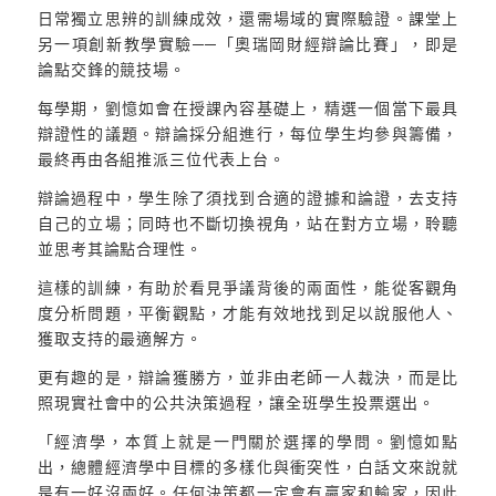
日常獨立思辨的訓練成效，還需場域的實際驗證。課堂上
另一項創新教學實驗──「奧瑞岡財經辯論比賽」，即是
論點交鋒的競技場。
每學期，劉憶如會在授課內容基礎上，精選一個當下最具
辯證性的議題。辯論採分組進行，每位學生均參與籌備，
最終再由各組推派三位代表上台。
辯論過程中，學生除了須找到合適的證據和論證，去支持
自己的立場；同時也不斷切換視角，站在對方立場，聆聽
並思考其論點合理性。
這樣的訓練，有助於看見爭議背後的兩面性，能從客觀角
度分析問題，平衡觀點，才能有效地找到足以說服他人、
獲取支持的最適解方。
更有趣的是，辯論獲勝方，並非由老師一人裁決，而是比
照現實社會中的公共決策過程，讓全班學生投票選出。
「經濟學，本質上就是一門關於選擇的學問。劉憶如點
出，總體經濟學中目標的多樣化與衝突性，白話文來說就
是有一好沒兩好。任何決策都一定會有贏家和輸家，因此