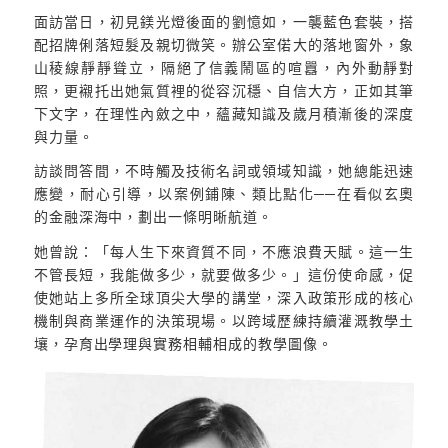
面訪當日，初見鎂光燈後面的劉憶如，一襲藍色套裝，搭
配招牌俐落短髮及親切微笑。辦公室偌大的落地窗外，象
山稜線靜靜聳立，隔絕了信義鬧區的喧囂，內外動靜對
照，更襯托出她氣質裡的從容沉穩、自信大方，正如其筆
下文字，在理性內斂之中，蘊藏知識及歲月積漸後的深度
與力量。
訪談問答間，不時觸及技術名詞或領域知識，她總能迅速
應變，耐心引導，以案例鋪陳、類比點化──在看似玄奧
的金融深海中，劃出一條明晰航道。
她曾說：「每人生下來資質不同，不應浪費天賦。這一生
不管長短，我能做多少，就要做多少。」這份使命感，促
使她站上多所全球頂尖大學的講堂，深入政策形成的核心
機制與商業運作的決策現場。以跨域歷練持續灌溉教學土
壤，孕育出學理與實務相輔相成的教學圖像。