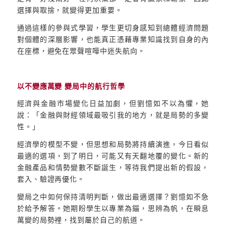
選擇與取捨，就變得更加重要。
通過這樣的參與式學習，學生更切身感知到總體經濟問題
對個體的深層影響，也能真正憑藉專業知識找到自身的內
在座標，避免在眾聲喧嘩中迷失航向。
以不變應萬變 變局中的航行哲學
經濟與金融市場變化日益加劇，但劉憶如不以為懼，她
說：「金融與財經領域最吸引我的地方，就是局勢的多變
性。」
經濟學的模型不變，但思想和局勢將持續演進，今日看似
最適的選項，到了明日，可能又有天翻地覆的變化。新的
金融產品和情勢變數不斷誕生，等待我們提出新的假設，
套入、驗證再優化。
變局之中如何保持清明判斷，做出最適選擇？劉憶如不急
於給予解答。她期盼學生以專業為錨，思辨為帆，在瞬息
萬變的局勢裡，找到屬於自己的航道。