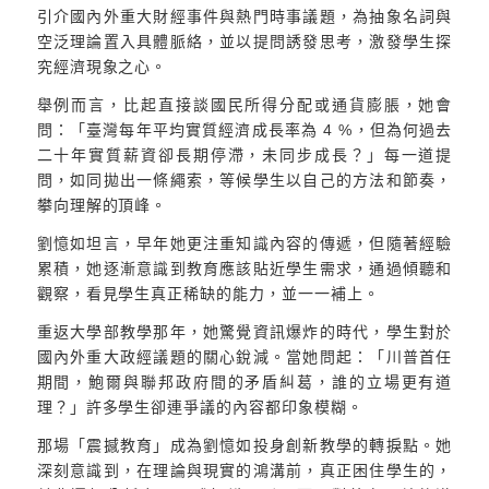
引介國內外重大財經事件與熱門時事議題，為抽象名詞與
空泛理論置入具體脈絡，並以提問誘發思考，激發學生探
究經濟現象之心。
舉例而言，比起直接談國民所得分配或通貨膨脹，她會
問：「臺灣每年平均實質經濟成長率為 4 %，但為何過去
二十年實質薪資卻長期停滯，未同步成長？」每一道提
問，如同拋出一條繩索，等候學生以自己的方法和節奏，
攀向理解的頂峰。
劉憶如坦言，早年她更注重知識內容的傳遞，但隨著經驗
累積，她逐漸意識到教育應該貼近學生需求，通過傾聽和
觀察，看見學生真正稀缺的能力，並一一補上。
重返大學部教學那年，她驚覺資訊爆炸的時代，學生對於
國內外重大政經議題的關心銳減。當她問起：「川普首任
期間，鮑爾與聯邦政府間的矛盾糾葛，誰的立場更有道
理？」許多學生卻連爭議的內容都印象模糊。
那場「震撼教育」成為劉憶如投身創新教學的轉捩點。她
深刻意識到，在理論與現實的鴻溝前，真正困住學生的，