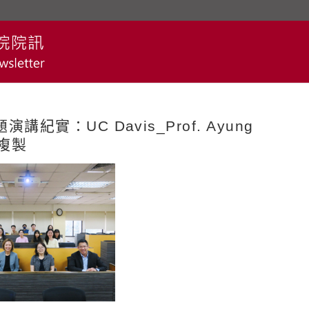
講紀實：UC Davis_Prof. Ayung
 複製