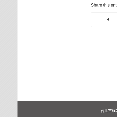
Share this ent
台北市羅